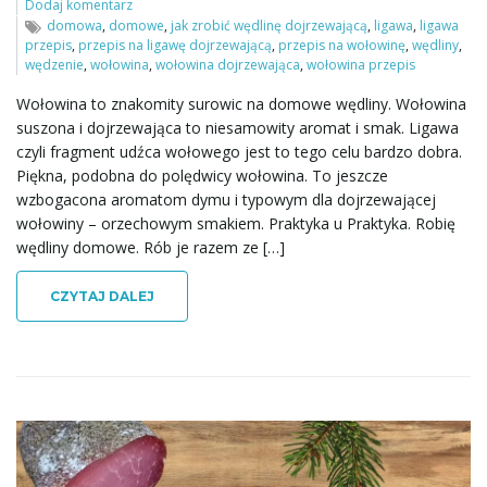
Dodaj komentarz
domowa
,
domowe
,
jak zrobić wędlinę dojrzewającą
,
ligawa
,
ligawa
przepis
,
przepis na ligawę dojrzewającą
,
przepis na wołowinę
,
wędliny
,
wędzenie
,
wołowina
,
wołowina dojrzewająca
,
wołowina przepis
Wołowina to znakomity surowic na domowe wędliny. Wołowina
suszona i dojrzewająca to niesamowity aromat i smak. Ligawa
czyli fragment udźca wołowego jest to tego celu bardzo dobra.
Piękna, podobna do polędwicy wołowina. To jeszcze
wzbogacona aromatom dymu i typowym dla dojrzewającej
wołowiny – orzechowym smakiem. Praktyka u Praktyka. Robię
wędliny domowe. Rób je razem ze […]
CZYTAJ DALEJ