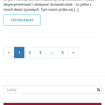
eksperymentować i zdobywać doświadczenie – to jedna z
moich dewiz życiowych. Tym razem próba się […]
CZYTAJ DALEJ
«
1
2
3
…
5
»
S
z
u
k