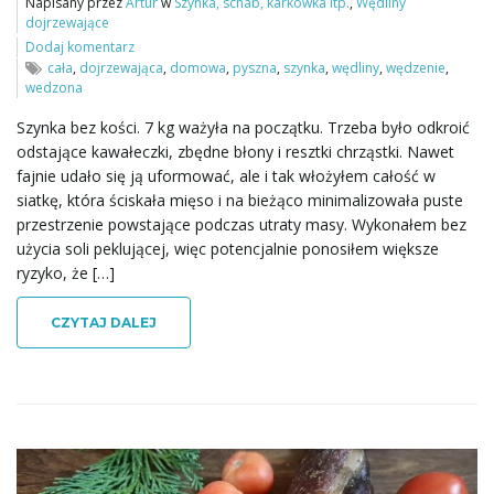
Napisany przez
Artur
w
Szynka, schab, karkówka itp.
,
Wędliny
dojrzewające
Dodaj komentarz
cała
,
dojrzewająca
,
domowa
,
pyszna
,
szynka
,
wędliny
,
wędzenie
,
wedzona
Szynka bez kości. 7 kg ważyła na początku. Trzeba było odkroić
odstające kawałeczki, zbędne błony i resztki chrząstki. Nawet
fajnie udało się ją uformować, ale i tak włożyłem całość w
siatkę, która ściskała mięso i na bieżąco minimalizowała puste
przestrzenie powstające podczas utraty masy. Wykonałem bez
użycia soli peklującej, więc potencjalnie ponosiłem większe
ryzyko, że […]
CZYTAJ DALEJ