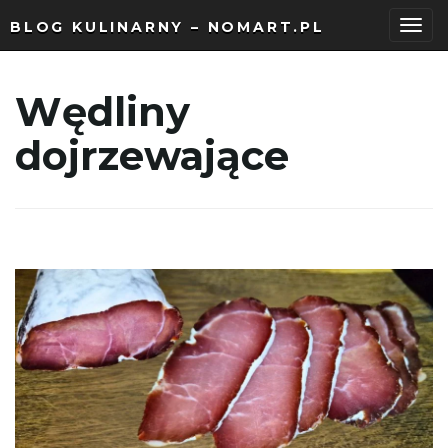
BLOG KULINARNY – NOMART.PL
P
Wędliny
dojrzewające
r
z
e
ł