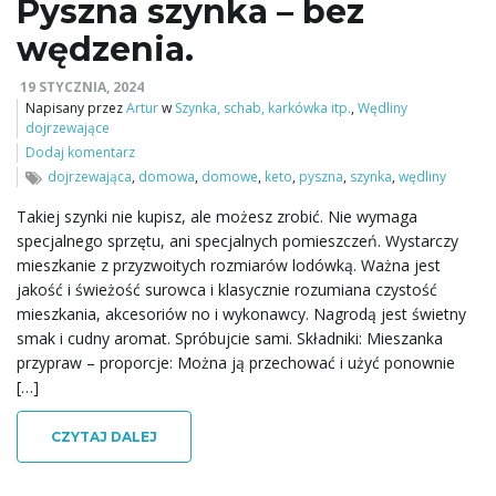
Pyszna szynka – bez
wędzenia.
19 STYCZNIA, 2024
Napisany przez
Artur
w
Szynka, schab, karkówka itp.
,
Wędliny
dojrzewające
Dodaj komentarz
dojrzewająca
,
domowa
,
domowe
,
keto
,
pyszna
,
szynka
,
wędliny
Takiej szynki nie kupisz, ale możesz zrobić. Nie wymaga
specjalnego sprzętu, ani specjalnych pomieszczeń. Wystarczy
mieszkanie z przyzwoitych rozmiarów lodówką. Ważna jest
jakość i świeżość surowca i klasycznie rozumiana czystość
mieszkania, akcesoriów no i wykonawcy. Nagrodą jest świetny
smak i cudny aromat. Spróbujcie sami. Składniki: Mieszanka
przypraw – proporcje: Można ją przechować i użyć ponownie
[…]
CZYTAJ DALEJ