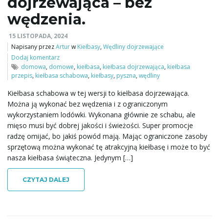
dojrzewająca – bez
wędzenia.
15 LISTOPADA, 2024
Napisany przez
Artur
w
Kiełbasy
,
Wędliny dojrzewające
Dodaj komentarz
domowa
,
domowe
,
kiełbasa
,
kiełbasa dojrzewająca
,
kiełbasa
przepis
,
kiełbasa schabowa
,
kiełbasy
,
pyszna
,
wędliny
Kiełbasa schabowa w tej wersji to kiełbasa dojrzewająca.
Można ją wykonać bez wędzenia i z ograniczonym
wykorzystaniem lodówki. Wykonana głównie ze schabu, ale
mięso musi być dobrej jakości i świeżości. Super promocje
radzę omijać, bo jakiś powód mają. Mając ograniczone zasoby
sprzętową można wykonać tę atrakcyjną kiełbasę i może to być
nasza kiełbasa świąteczna. Jedynym […]
CZYTAJ DALEJ