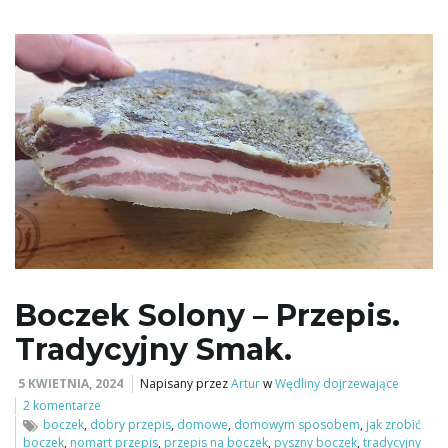
Boczek Solony – Przepis.
Tradycyjny Smak.
5 KWIETNIA, 2024
Napisany przez
Artur
w
Wędliny dojrzewające
2 komentarze
boczek
,
dobry przepis
,
domowe
,
domowym sposobem
,
jak zrobić
boczek
,
nomart przepis
,
przepis na boczek
,
pyszny boczek
,
tradycyjny