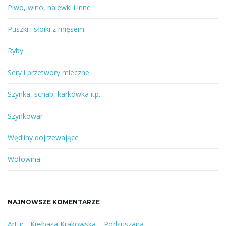
Piwo, wino, nalewki i inne
Puszki i słoiki z mięsem.
Ryby
Sery i przetwory mleczne
Szynka, schab, karkówka itp.
Szynkowar
Wędliny dojrzewające
Wołowina
NAJNOWSZE KOMENTARZE
Artur
-
Kiełbasa Krakowska – Podsuszana