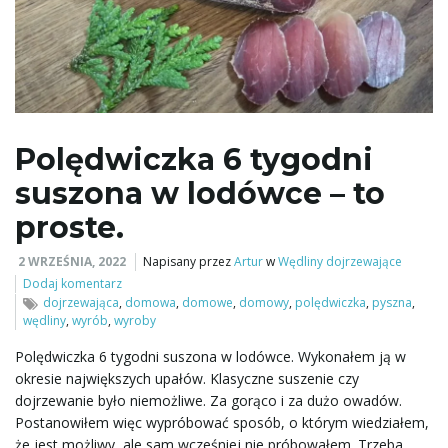
Polędwiczka 6 tygodni
suszona w lodówce – to
proste.
2 WRZEŚNIA, 2022
Napisany przez
Artur
w
Wędliny dojrzewające
Dodaj komentarz
dojrzewająca
,
domowa
,
domowe
,
domowy
,
polędwiczka
,
pyszna
,
wędliny
,
wyrób
,
wyroby
Polędwiczka 6 tygodni suszona w lodówce. Wykonałem ją w
okresie największych upałów. Klasyczne suszenie czy
dojrzewanie było niemożliwe. Za gorąco i za dużo owadów.
Postanowiłem więc wypróbować sposób, o którym wiedziałem,
że jest możliwy, ale sam wcześniej nie próbowałem. Trzeba