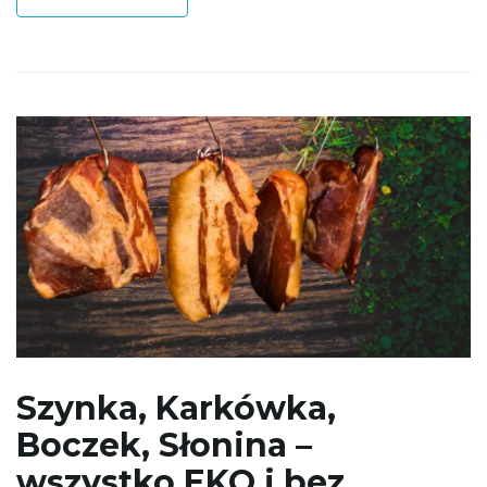
w
i
g
a
c
Szynka, Karkówka,
Boczek, Słonina –
wszystko EKO i bez
j