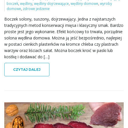
boczek
,
wędliny
,
wędliny dojrzewające
,
wędliny domowe
,
wyroby
domowe
,
zdrowe jedzenie
Boczek solony, suszony, dojrzewający. Jedna z najstarszych
tradycyjnych metod konserwacji mięsa i klasyczny smak. Bardzo
proste jest jego wykonanie. Efekt końcowy to trwała, porządnie
solona wędlina domowa. Można ją jeść bezpośrednio, najlepiej
w postaci cienkich plasterków na kromce chleba czy plastrach
warzyw oraz liściach sałat. Można boczek kroić w paski lub
kostkę i dodawać do […]
CZYTAJ DALEJ