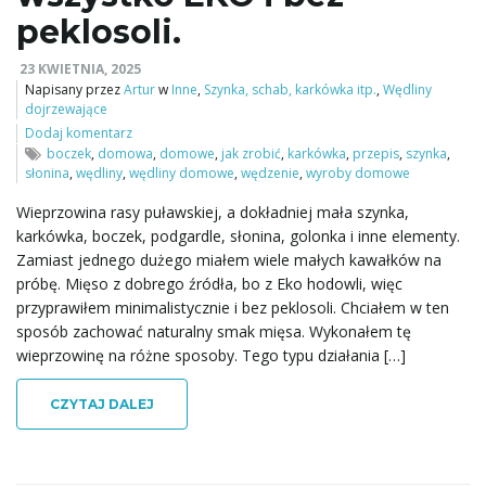
peklosoli.
23 KWIETNIA, 2025
ę
Napisany przez
Artur
w
Inne
,
Szynka, schab, karkówka itp.
,
Wędliny
dojrzewające
Dodaj komentarz
boczek
,
domowa
,
domowe
,
jak zrobić
,
karkówka
,
przepis
,
szynka
,
słonina
,
wędliny
,
wędliny domowe
,
wędzenie
,
wyroby domowe
Wieprzowina rasy puławskiej, a dokładniej mała szynka,
karkówka, boczek, podgardle, słonina, golonka i inne elementy.
Zamiast jednego dużego miałem wiele małych kawałków na
próbę. Mięso z dobrego źródła, bo z Eko hodowli, więc
przyprawiłem minimalistycznie i bez peklosoli. Chciałem w ten
sposób zachować naturalny smak mięsa. Wykonałem tę
wieprzowinę na różne sposoby. Tego typu działania […]
CZYTAJ DALEJ