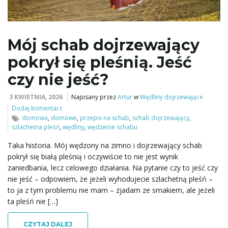
ą
Mój schab dojrzewający
pokrył się pleśnią. Jeść
c
czy nie jeść?
3 KWIETNIA, 2026
Napisany przez
Artur
w
Wędliny dojrzewające
z
Dodaj komentarz
domowa
,
domowe
,
przepis na schab
,
schab dojrzewający
,
szlachetna pleśń
,
wędliny
,
wędzenie schabu
Taka historia. Mój wędzony na zimno i dojrzewający schab
n
pokrył się białą pleśnią i oczywiście to nie jest wynik
zaniedbania, lecz celowego działania. Na pytanie czy to jeść czy
nie jeść – odpowiem, że jeżeli wyhodujecie szlachetną pleśń –
to ja z tym problemu nie mam – zjadam ze smakiem, ale jeżeli
a
ta pleśń nie […]
CZYTAJ DALEJ