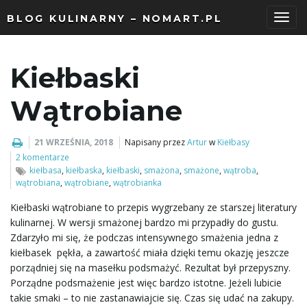
BLOG KULINARNY – NOMART.PL
P
Kiełbaski
r
Wątrobiane
21 WRZEŚNIA, 2018
Napisany przez
Artur
w
Kiełbasy
z
2 komentarze
kiełbasa
,
kiełbaska
,
kiełbaski
,
smażona
,
smażone
,
wątroba
,
wątrobiana
,
wątrobiane
,
wątrobianka
Kiełbaski wątrobiane to przepis wygrzebany ze starszej literatury
e
kulinarnej. W wersji smażonej bardzo mi przypadły do gustu.
Zdarzyło mi się, że podczas intensywnego smażenia jedna z
kiełbasek pękła, a zawartość miała dzięki temu okazję jeszcze
porządniej się na masełku podsmażyć. Rezultat był przepyszny.
ł
Porządne podsmażenie jest więc bardzo istotne. Jeżeli lubicie
takie smaki – to nie zastanawiajcie się. Czas się udać na zakupy.