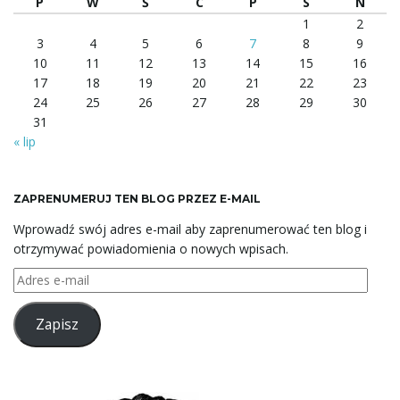
P
W
Ś
C
P
S
N
1
2
3
4
5
6
7
8
9
10
11
12
13
14
15
16
17
18
19
20
21
22
23
24
25
26
27
28
29
30
31
« lip
ZAPRENUMERUJ TEN BLOG PRZEZ E-MAIL
Wprowadź swój adres e-mail aby zaprenumerować ten blog i
otrzymywać powiadomienia o nowych wpisach.
Adres
e-
mail
Zapisz