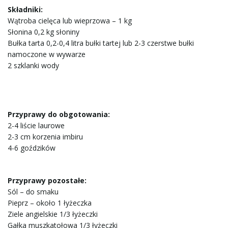
Składniki:
ą
Wątroba cielęca lub wieprzowa – 1 kg
Słonina 0,2 kg słoniny
Bułka tarta 0,2-0,4 litra bułki tartej lub 2-3 czerstwe bułki
namoczone w wywarze
c
2 szklanki wody
z
Przyprawy do obgotowania:
2-4 liście laurowe
2-3 cm korzenia imbiru
4-6 goździków
n
Przyprawy pozostałe:
Sól – do smaku
a
Pieprz – około 1 łyżeczka
Ziele angielskie 1/3 łyżeczki
Gałka muszkatołowa 1/3 łyżeczki