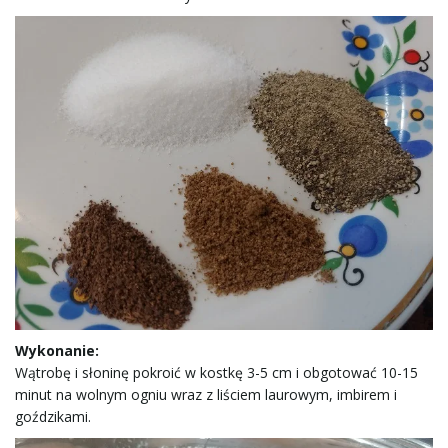
w
i
g
a
Wykonanie:
c
Wątrobę i słoninę pokroić w kostkę 3-5 cm i obgotować 10-15
minut na wolnym ogniu wraz z liściem laurowym, imbirem i
goździkami.
j