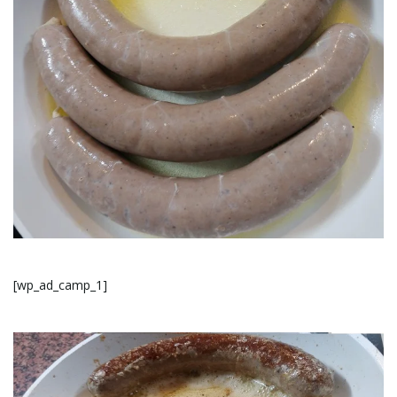
[wp_ad_camp_1]