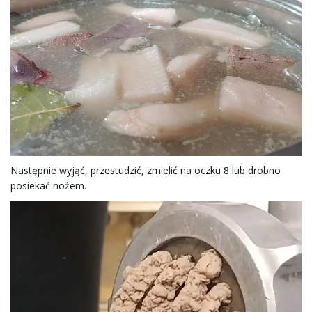
ę
Następnie wyjąć, przestudzić, zmielić na oczku 8 lub drobno
posiekać nożem.