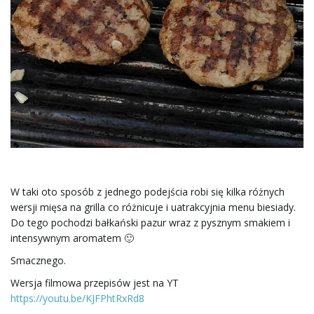
W taki oto sposób z jednego podejścia robi się kilka różnych
wersji mięsa na grilla co różnicuje i uatrakcyjnia menu biesiady.
Do tego pochodzi bałkański pazur wraz z pysznym smakiem i
intensywnym aromatem 🙂
Smacznego.
Wersja filmowa przepisów jest na YT
https://youtu.be/KJFPhtRxRd8