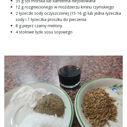
35 g sól morska lub kamienna niejodowana
12 g rozgniecionego w moździerzu kminu rzymskiego
2 łyżeczki sody oczyszczonej (15-16 g) lub jedna łyżeczka
sody i 1 łyżeczka proszku do pieczenia.
8 g pieprz czarny mielony
4 stołowe łyżki sosu sojowego