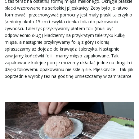
Czas teraz na ostatnią formę mięsa mielonego. Okrągłe płaskie
placki wzorowane na serbskiej pljeskavicy. Żeby było je łatwo
formować i przechowywać pomocny jest mały płaski talerzyk o
średnicy około 15 cm i zwykła cienka folia do pakowania
żywności. Talerzyk przykrywamy płatem folii (musi być
odpowiednio długi) kładziemy na przykrytym talerzyku kulkę
mięsa, a następnie przykrywamy folią z góry i dłonią
spłaszczamy aż dojdzie do krawędzi talerzyka. Następnie
zawijamy końcówki folii i mamy mięso zapakowane. Tak
zapakowane kolejne porcje możemy układać jedne na drugich i
dzięki foliowemu opakowaniu nie skleją się. Pljeskavice – tak jak
poprzednie wyroby też na godzinę umieszczamy w zamrażarce.