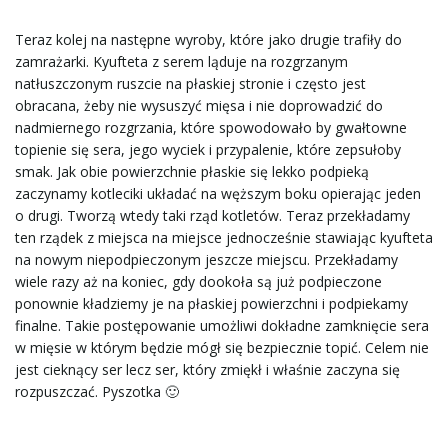
Teraz kolej na następne wyroby, które jako drugie trafiły do
zamrażarki. Kyufteta z serem ląduje na rozgrzanym
natłuszczonym ruszcie na płaskiej stronie i często jest
obracana, żeby nie wysuszyć mięsa i nie doprowadzić do
nadmiernego rozgrzania, które spowodowało by gwałtowne
topienie się sera, jego wyciek i przypalenie, które zepsułoby
smak. Jak obie powierzchnie płaskie się lekko podpieką
zaczynamy kotleciki układać na węższym boku opierając jeden
o drugi. Tworzą wtedy taki rząd kotletów. Teraz przekładamy
ten rządek z miejsca na miejsce jednocześnie stawiając kyufteta
na nowym niepodpieczonym jeszcze miejscu. Przekładamy
wiele razy aż na koniec, gdy dookoła są już podpieczone
ponownie kładziemy je na płaskiej powierzchni i podpiekamy
finalne. Takie postępowanie umożliwi dokładne zamknięcie sera
w mięsie w którym będzie mógł się bezpiecznie topić. Celem nie
jest cieknący ser lecz ser, który zmiękł i właśnie zaczyna się
rozpuszczać. Pyszotka 🙂