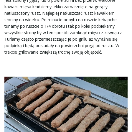
jest solidny i gęsty lub o powierzchni bez przerw. Walcowe
kawałki mięsa kładziemy lekko zamarznięte na gorący i
natłuszczony ruszt. Najlepiej natłuszczać ruszt kawałkiem
słoniny na widelcu. Po minucie pobytu na ruszcie kebapche
turlamy po ruszcie o 1/4 obrotu i tak po kolei podpiekamy
wszystkie strony by w ten sposób zamknąć mięso z zewnątrz.
Turlamy często przemieszczając je po grillu aż wyraźnie się
podpieką i będą posiadały na powierzchni pręgi od rusztu. W
trakcie grillowanie zwiększą trochę swoją objętość.