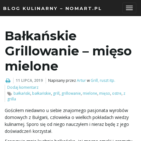
BLOG KULINARNY – NOMART.PL
P
Bałkańskie
r
Grillowanie – mięso
mielone
z
11 LIPCA, 2019
Napisany przez
Artur
w
Grill, ruszt itp.
Dodaj komentarz
bałkański
,
bałkańskie
,
grill
,
grillowanie
,
mielone
,
mięso
,
ostre
,
z
e
grilla
Gościłem niedawno u siebie znajomego pasjonata wyrobów
domowych z Bułgarii, człowieka o wielkich pokładach wiedzy
kulinarnej. Sporo się od niego nauczyłem i nieraz będę z jego
ł
doświadczeń korzystał.