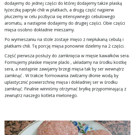
dodajemy do jednej części do której dodajemy także płaską
łyżeczkę papryki chili w płatkach, a drugą część najpierw
płuczemy w celu pozbycia się intensywnego cebulowego
aromatu, a następnie dodajemy do drugiej części. Obie części
mięsa osobno dokładnie mieszamy.
Po wymieszaniu na stole zostaje mięso z niepłukaną cebulą i
płatkami chili. Tę porcję mięsa ponownie dzielimy na 2 części.
Część pierwsza posłuży do zamknięcia w mięsie kawałków sera.
Formujemy płaskie mięsne placki , układamy na środku kostkę
sera, a następnie zawijamy brzegi mięsa tak by ser wewnątrz
zamknąć . W trakcie formowania zwilżamy dłonie wodą by
uplastycznić powierzchnię mięsa i dokładniej ser w środku
zamknąć. Finalnie winniśmy otrzymać bryłkę przypominającą z
zewnątrz naszego kotleta mielonego.