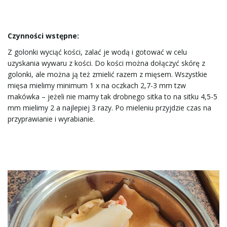
w
Czynności wstępne:
i
Z golonki wyciąć kości, zalać je wodą i gotować w celu
uzyskania wywaru z kości. Do kości można dołączyć skórę z
golonki, ale można ją też zmielić razem z mięsem. Wszystkie
mięsa mielimy minimum 1 x na oczkach 2,7-3 mm tzw
g
makówka – jeżeli nie mamy tak drobnego sitka to na sitku 4,5-5
mm mielimy 2 a najlepiej 3 razy. Po mieleniu przyjdzie czas na
przyprawianie i wyrabianie.
a
c
j