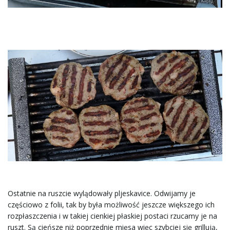
Ostatnie na ruszcie wylądowały pljeskavice. Odwijamy je
częściowo z folii, tak by była możliwość jeszcze większego ich
rozpłaszczenia i w takiej cienkiej płaskiej postaci rzucamy je na
ruszt. Są cieńsze niż poprzednie mięsa więc szybciej się grillują,