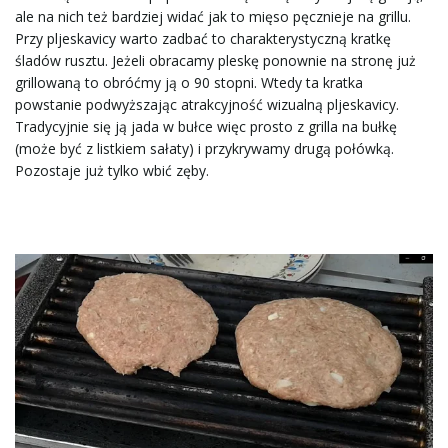
ale na nich też bardziej widać jak to mięso pęcznieje na grillu.
Przy pljeskavicy warto zadbać to charakterystyczną kratkę
śladów rusztu. Jeżeli obracamy pleskę ponownie na stronę już
grillowaną to obróćmy ją o 90 stopni. Wtedy ta kratka
powstanie podwyższając atrakcyjność wizualną pljeskavicy.
Tradycyjnie się ją jada w bułce więc prosto z grilla na bułkę
(może być z listkiem sałaty) i przykrywamy drugą połówką.
Pozostaje już tylko wbić zęby.