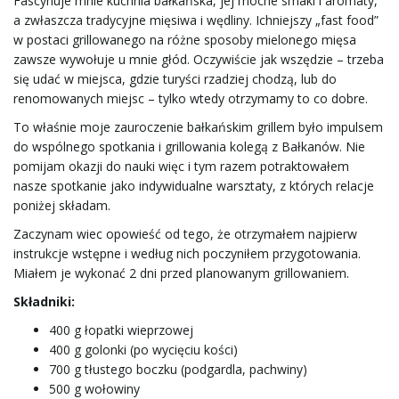
Fascynuje mnie kuchnia bałkańska, jej mocne smaki i aromaty,
a zwłaszcza tradycyjne mięsiwa i wędliny. Ichniejszy „fast food”
ą
w postaci grillowanego na różne sposoby mielonego mięsa
zawsze wywołuje u mnie głód. Oczywiście jak wszędzie – trzeba
się udać w miejsca, gdzie turyści rzadziej chodzą, lub do
renomowanych miejsc – tylko wtedy otrzymamy to co dobre.
c
To właśnie moje zauroczenie bałkańskim grillem było impulsem
do wspólnego spotkania i grillowania kolegą z Bałkanów. Nie
pomijam okazji do nauki więc i tym razem potraktowałem
z
nasze spotkanie jako indywidualne warsztaty, z których relacje
poniżej składam.
Zaczynam wiec opowieść od tego, że otrzymałem najpierw
instrukcje wstępne i według nich poczyniłem przygotowania.
n
Miałem je wykonać 2 dni przed planowanym grillowaniem.
Składniki:
400 g łopatki wieprzowej
a
400 g golonki (po wycięciu kości)
700 g tłustego boczku (podgardla, pachwiny)
500 g wołowiny