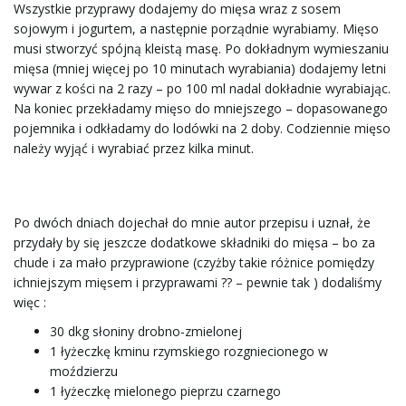
Wszystkie przyprawy dodajemy do mięsa wraz z sosem
sojowym i jogurtem, a następnie porządnie wyrabiamy. Mięso
musi stworzyć spójną kleistą masę. Po dokładnym wymieszaniu
mięsa (mniej więcej po 10 minutach wyrabiania) dodajemy letni
wywar z kości na 2 razy – po 100 ml nadal dokładnie wyrabiając.
Na koniec przekładamy mięso do mniejszego – dopasowanego
pojemnika i odkładamy do lodówki na 2 doby. Codziennie mięso
należy wyjąć i wyrabiać przez kilka minut.
Po dwóch dniach dojechał do mnie autor przepisu i uznał, że
przydały by się jeszcze dodatkowe składniki do mięsa – bo za
chude i za mało przyprawione (czyżby takie różnice pomiędzy
ichniejszym mięsem i przyprawami ?? – pewnie tak ) dodaliśmy
więc :
30 dkg słoniny drobno-zmielonej
1 łyżeczkę kminu rzymskiego rozgniecionego w
moździerzu
1 łyżeczkę mielonego pieprzu czarnego