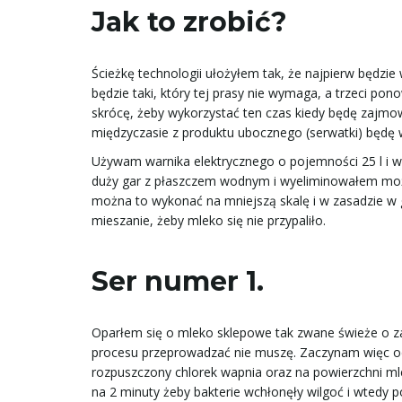
Jak to zrobić?
Ścieżkę technologii ułożyłem tak, że najpierw będzie
będzie taki, który tej prasy nie wymaga, a trzeci p
skrócę, żeby wykorzystać ten czas kiedy będę zajmow
międzyczasie z produktu ubocznego (serwatki) będę w
Używam warnika elektrycznego o pojemności 25 l i 
duży gar z płaszczem wodnym i wyeliminowałem możl
można to wykonać na mniejszą skalę i w zasadzie w 
mieszanie, żeby mleko się nie przypaliło.
Ser numer 1.
Oparłem się o mleko sklepowe tak zwane świeże o za
procesu przeprowadzać nie muszę. Zaczynam więc od
rozpuszczony chlorek wapnia oraz na powierzchni mlek
na 2 minuty żeby bakterie wchłonęły wilgoć i wtedy