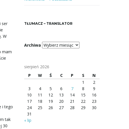
 ser
TŁUMACZ – TRANSLATOR
ie
ę. W
Archiwa
ób mam
cie
sierpień 2026
P
W
Ś
C
P
S
N
1
2
3
4
5
6
7
8
9
10
11
12
13
14
15
16
17
18
19
20
21
22
23
 i tego
24
25
26
27
28
29
30
31
am tak
« lip
j 30