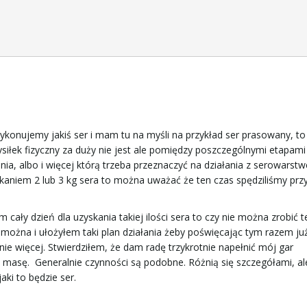
wykonujemy jakiś ser i mam tu na myśli na przykład ser prasowany, t
siłek fizyczny za duży nie jest ale pomiędzy poszczególnymi etapam
ia, albo i więcej którą trzeba przeznaczyć na działania z serowarst
kaniem 2 lub 3 kg sera to można uważać że ten czas spędziliśmy prz
 cały dzień dla uzyskania takiej ilości sera to czy nie można zrobić 
można i ułożyłem taki plan działania żeby poświęcając tym razem ju
ie więcej. Stwierdziłem, że dam radę trzykrotnie napełnić mój gar
 masę. Generalnie czynności są podobne. Różnią się szczegółami, al
aki to będzie ser.