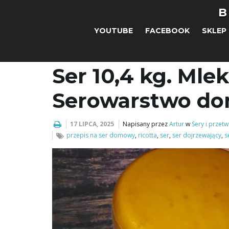
B
YOUTUBE
FACEBOOK
SKLEP
Ser 10,4 kg. Mlek
Serowarstwo d
17 LIPCA, 2025
Napisany przez
Artur
w
Sery i przet
przepis na ser domowy
,
ricotta
,
ser
,
ser dojrzewający
,
s