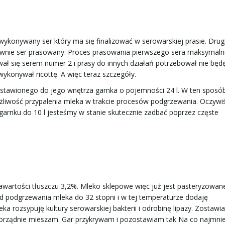
 wykonywany ser który ma się finalizować w serowarskiej prasie. Drugi
onownie ser prasowany. Proces prasowania pierwszego sera maksymaln
ał się serem numer 2 i prasy do innych działań potrzebował nie będ
ykonywał ricottę. A więc teraz szczegóły.
wstawionego do jego wnętrza garnka o pojemności 24 l. W ten spos
iwość przypalenia mleka w trakcie procesów podgrzewania. Oczywiś
garnku do 10 l jesteśmy w stanie skutecznie zadbać poprzez częste
wartości tłuszczu 3,2%. Mleko sklepowe więc już jest pasteryzowane
 podgrzewania mleka do 32 stopni i w tej temperaturze dodaję
a rozsypuję kultury serowarskiej bakterii i odrobinę lipazy. Zostawi
 porządnie mieszam. Gar przykrywam i pozostawiam tak Na co najmnie