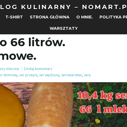
LOG KULINARNY – NOMART.
T-SHIRT
STRONA GŁÓWNA
O MNIE.
POLITYKA 
WARSZTATY
o 66 litrów.
omowe.
wory mleczne
Dodaj komentarz
er domowy
,
ser przepis
,
ser wędzony
,
serowarstwo
,
sery