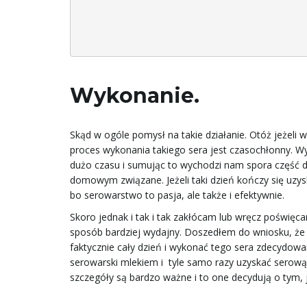
Wykonanie.
Skąd w ogóle pomysł na takie działanie. Otóż jeżeli 
proces wykonania takiego sera jest czasochłonny. Wy
dużo czasu i sumując to wychodzi nam spora część dn
domowym związane. Jeżeli taki dzień kończy się uzys
bo serowarstwo to pasja, ale także i efektywnie.
Skoro jednak i tak i tak zakłócam lub wręcz poświęcam
sposób bardziej wydajny. Doszedłem do wniosku, że 
faktycznie cały dzień i wykonać tego sera zdecydowan
serowarski mlekiem i tyle samo razy uzyskać serową
szczegóły są bardzo ważne i to one decydują o tym, j