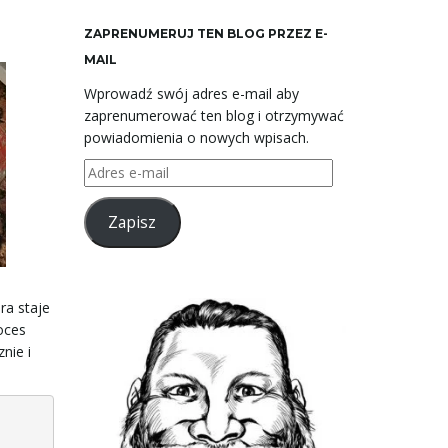
ZAPRENUMERUJ TEN BLOG PRZEZ E-
MAIL
Wprowadź swój adres e-mail aby
zaprenumerować ten blog i otrzymywać
powiadomienia o nowych wpisach.
Adres
e-
mail
Zapisz
ra staje
oces
nie i