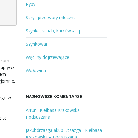
Ryby
Sery i przetwory mleczne
Szynka, schab, karkówka itp.
Szynkowar
Wędliny dojrzewające
o sam
i upływa
Wołowina
wem
yjemnie,
NAJNOWSZE KOMENTARZE
tego w
ż
Artur
-
Kiełbasa Krakowska –
Podsuszana
e te
jakubdrzazgajakub Dtzazga
-
Kiełbasa
Krakowska – Podsuszana