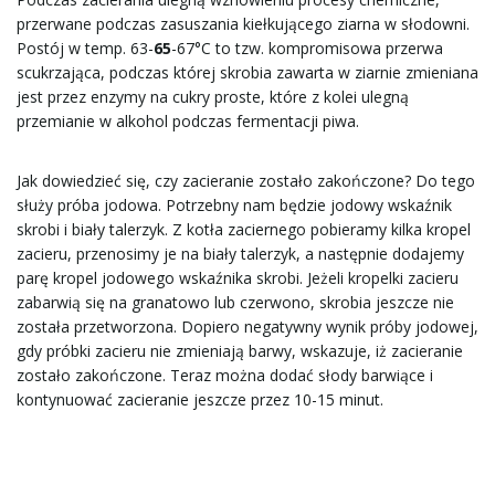
przerwane podczas zasuszania kiełkującego ziarna w słodowni.
Postój w temp. 63-
65
-67°C to tzw. kompromisowa przerwa
scukrzająca, podczas której skrobia zawarta w ziarnie zmieniana
jest przez enzymy na cukry proste, które z kolei ulegną
przemianie w alkohol podczas fermentacji piwa.
Jak dowiedzieć się, czy zacieranie zostało zakończone? Do tego
służy próba jodowa. Potrzebny nam będzie jodowy wskaźnik
skrobi i biały talerzyk. Z kotła zaciernego pobieramy kilka kropel
zacieru, przenosimy je na biały talerzyk, a następnie dodajemy
parę kropel jodowego wskaźnika skrobi. Jeżeli kropelki zacieru
zabarwią się na granatowo lub czerwono, skrobia jeszcze nie
została przetworzona. Dopiero negatywny wynik próby jodowej,
gdy próbki zacieru nie zmieniają barwy, wskazuje, iż zacieranie
zostało zakończone. Teraz można dodać słody barwiące i
kontynuować zacieranie jeszcze przez 10-15 minut.