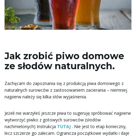
ą
c
Jak zrobić piwo domowe
z
ze słodów naturalnych.
Zachęcam do zapoznania się z produkcją piwa domowego z
n
naturalnych surowców z zastosowaniem zacierania – niemniej
najpierw należy się kilka słów wyjaśnienia.
Jeżeli nie warzyłeś jeszcze piwa to sugeruję spróbować najpierw
a
wytworzyć piwko z gotowych surowców (słodów
nachmielonych) Instrukcja
TUTAJ
. Nie jest to etap konieczny,
lecz szczerze go zalecam. Ogranicza początkowe wydatki i daje