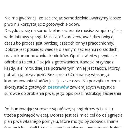
Nie ma gwarancji, że zacierając samodzielnie uwarzymy lepsze
ę
piwo niż korzystając z gotowych słodów.
Decydując się na samodzielne zacieranie musisz zaopatrzyć się
w dodatkowy sprzęt. Musisz też zarezerwować dużo więcej
czasu bo proces jest bardziej czasochłonny i pracochłonny.
Dobrze jest posiadać wiedzę o samym zacieraniu i o słodach
oraz o komponowaniu składników. Oprócz wiedzy przyda się
odrobina talentu. Tak jak z gotowaniem. Kanapki przyrządzi
każdy, ale im trudniejsza potrawa tym mniej jest takich, którzy
potrafią ją przyrządzić. Bez stresu 🙂 na naukę własnego
komponowania słodów jest jeszcze czas. Na początku można
skorzystać z gotowych
zestawów
zawierających wszystkie
surowce do zrobienia piwa, jego opis oraz instrukcję zacierania
Podsumowując: surowce są tańsze, sprzęt droższy i czasu
trzeba poświęcić więcej. Dobrze jest też mieć cel do osiągnięcia,
plan piwa własnego pomysłu, które mogło by zdobyć uznanie
środowiska. Jeżeli to nie stanowi problemu – gwarantuję frajdę i