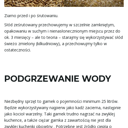
Ziarno przed i po śrutowaniu.
Słód ześrutowany przechowujemy w szczelnie zamkniętym,
opakowaniu w suchym i nienasłonecznionym miejscu przez do
ok. 3 miesięcy – ale to teoria – starajmy się wykorzystywać słód
świeżo zmielony (kilkudniowy), a przechowujmy tylko w
ostateczności.
PODGRZEWANIE WODY
Niezbędny sprzęt to garnek o pojemności minimum 25 litrów.
Będzie wykorzystywany najpierw jako kadź zacierna, następnie
jako kocioł warzelny. Taki garnek trudno nagrzać na zwyklej
kuchence, a także ciężar garnka z zawartością nie jest dla
zwyklej kuchenki obojętny . Potrzebne jest źródło ciepła o