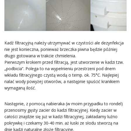
Kadź filtracyjną należy utrzymywać w czystości ale dezynfekcja
nie jest konieczna, ponieważ brzeczka piwna będzie później
długo gotowana w trakcie chmielenia.
Pierwszym krokiem przed filtracją, jest utworzenie w kadzi tzw.
„podbicia”. Polega to na wypełnieniu przestrzeni pod dnem
wkładu filtracyjnego czystą wodą o temp. ok. 75°C. Najlepiej
nalać wody powyżej otworów, a następnie spuścić kranikiem
wymaganą ilość.
Następnie, z pomocą nabieraka (w moim przypadku to rondel)
przenosimy gęsty zacier do kadzi filtracyjnej. Kiedy zacier w
całości znajdzie się już w kadzi filtracyjnej, zakładamy luźno
pokrywkę i czekamy 30-40 min. aż łuski ze słodu stworzą na
dnie kadzi naturalne złoże filtracyjne.