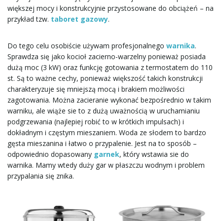
większej mocy i konstrukcyjnie przystosowane do obciążeń – na
przykład tzw.
taboret gazowy
.
Do tego celu osobiście używam profesjonalnego
warnika
.
Sprawdza się jako kocioł zacierno-warzelny ponieważ posiada
dużą moc (3 kW) oraz funkcję gotowania z termostatem do 110
st. Są to ważne cechy, ponieważ większość takich konstrukcji
charakteryzuje się mniejszą mocą i brakiem możliwości
zagotowania. Można zacieranie wykonać bezpośrednio w takim
warniku, ale wiąże sie to z dużą uważnością w uruchamianiu
podgrzewania (najlepiej robić to w krótkich impulsach) i
dokładnym i częstym mieszaniem. Woda ze słodem to bardzo
gęsta mieszanina i łatwo o przypalenie. Jest na to sposób –
odpowiednio dopasowany
garnek
, który wstawia sie do
warnika. Mamy wtedy duży gar w płaszczu wodnym i problem
przypalania się znika.