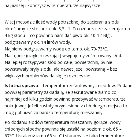
najniższej i kończysz w temperaturze najwyższej.
W tej metodzie ilość wody potrzebnej do zacierania słodu
określamy ze stosunku ok. 3,5 : 1. To oznacza, że zacierając np.
4 kg słodu – co powinno nam dać piwo ok. 10-12 Blg ,
podgrzewamy ok. 14 litrów wody.
Najpierw podgrzewamy wodę do temp. ok. 70-73°C.
Następnie (ciągle mieszając) wsypujemy ześrutowany słód.
Najlepiej rozsypywać słód po całej powierzchni, by nie
powstawały bryły słodu, ale nawet jeżeli powstaną – bez
większych problemów da się je rozmieszać.
Istotna sprawa
– temperatura ześrutowanych słodów. Podane
powyżej parametry zakładają, że ześrutowane ziarno co
najmniej od kilku godzin powinno przebywać w temperaturze
pokojowej. Jeżeli zostały przyniesione z chłodnego miejsca to
mogą obniżyć za bardzo temperaturę mieszaniny.
Po dodaniu słodów temperatura mieszaniny gorącej wody i
chłodnych słodów powinna się ustalić na poziomie ok. 65 –
67°C. Ustalamy ją na 65 st. C i staramy się taką temperaturę