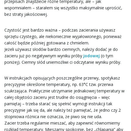
przepisach znajdziecie różne temperatury, ale – jak
wspomniałem – starałem się wszystko maksymalnie uprościć,
bez straty jakościowej.
Czystość jest bardzo ważna – podczas zacierania używasz
sprzętu czystego, ale niekoniecznie wyjałowionego, ponieważ
całość będzie później gotowana z chmielem.
Jeżeli używasz słodów bardzo ciemnych, należy dodać je do
zacieru już po negatywnym wyniku próby
jodowej
(o tym
poniżej). Ciemny słód uniemożliwi ci odczytanie wyniku próby.
W instrukcjach opisujących poszczególne przerwy, spotykasz
precyzyjnie określone temperatury, np. 63°C tzw. przerwa
scukrzająca. Praktycznie utrzymanie jednakowej temperatury w
całej objętości zacieru jest trudne do osiągnięcia – więc
pamiętaj – trzeba starać się spełnić wymogi instrukcji tak
precyzyjnie jak się da, ale należy też pamiętać, że jedno czy 2
stopniowa różnica nie oznacza, że piwo się nie uda.
Zacier trzeba regularnie mieszać, aby zapewnić równomierny
rozkład temperatury. Mieszamy spokojnie, bez „chlapania” aby