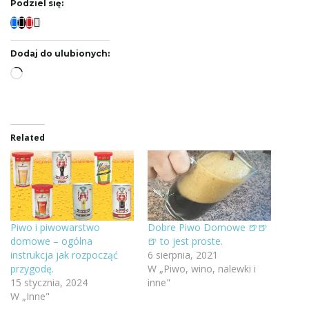
Podziel się:
Dodaj do ulubionych:
Wczytywanie…
Related
Piwo i piwowarstwo
Dobre Piwo Domowe 🍺🍺
domowe – ogólna
🍺 to jest proste.
instrukcja jak rozpocząć
6 sierpnia, 2021
przygodę.
W „Piwo, wino, nalewki i
15 stycznia, 2024
inne"
W „Inne"