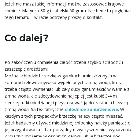
Jeżeli nie masz takiej informacji można zastosować krajowe
chmiele: Marynka 30 g i Lubelski 60 gram. Nie będę tu pogłębiał
tego tematu – w razie potrzeby proszę o kontakt.
Co dalej?
Po zakończeniu chmielenia całość trzeba szybko schłodzić i
zaszczepić drożdżami.
Można schłodzić brzeczkę w garnkach umieszczonych w
komorach zlewozmywaka wypełnionych zimną wodą, którą
trzeba często wymieniać lub cały duży gar umieścić w wannie z
zimna wodą, ale zdecydowanie najlepiej jest kupić 3-4 m
cienkiej rurki miedzianej i przystosować ją do zasilania bieżącą
zimną wodą. Są też fabryczne
chłodnice zanurzeniowe
. W
każdym z tych przypadków brzeczkę należy często mieszać.
Jeżeli będziemy używać miedzianej chłodnicy należy pamiętać o
jej przygotowaniu – tzn. porządnym wyczyszczeniu i wyparzeniu.
Wyparzyć możemy w osobnym garnku lub w brzeczce pod