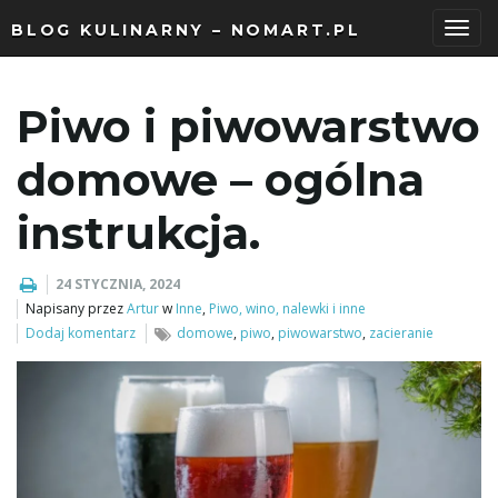
BLOG KULINARNY – NOMART.PL
P
Piwo i piwowarstwo
r
domowe – ogólna
instrukcja.
z
24 STYCZNIA, 2024
Napisany przez
Artur
w
Inne
,
Piwo, wino, nalewki i inne
Dodaj komentarz
domowe
,
piwo
,
piwowarstwo
,
zacieranie
e
ł