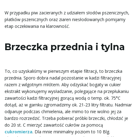
W przypadku piw zacieranych z udziałem słodów pszenicznych,
płatków pszenicznych oraz ziaren niesłodowanych pomijamy
etap oczekiwania na klarowność.
Brzeczka przednia i tylna
To, co uzyskaliśmy w pierwszym etapie filtracji, to brzeczka
przednia. Sporo dobra nadal pozostanie w kadzi filtracyjnej
razem z wilgotnym młótem. Aby odzyskać bogaty w cukier
ekstrakt wykonujemy wysładzanie, polegające na przepłukaniu
zawartości kadzi filtracyjnej gorącą wodą o temp. ok. 75°C
dotąd, aż w garnku zgromadzimy ok. 21-23 litry filtratu. Nadmiar
odparuje podczas chmielenia, ale mimo to nie wolno jej za
bardzo rozrzedzić. Trzeba pobierać próbki brzeczki, chłodzić je
do 20 st. C mierzyć zawartość cukrów za pomocą
cukromierza
. Dla mnie minimalny poziom to 10 Blg.