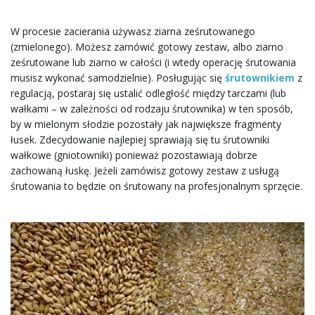
W procesie zacierania używasz ziarna ześrutowanego
(zmielonego). Możesz zamówić gotowy zestaw, albo ziarno
ześrutowane lub ziarno w całości (i wtedy operację śrutowania
musisz wykonać samodzielnie). Posługując się
śrutownikiem
z
regulacją, postaraj się ustalić odległość między tarczami (lub
wałkami – w zależności od rodzaju śrutownika) w ten sposób,
by w mielonym słodzie pozostały jak największe fragmenty
łusek. Zdecydowanie najlepiej sprawiają się tu śrutowniki
wałkowe (gniotowniki) ponieważ pozostawiają dobrze
zachowaną łuskę. Jeżeli zamówisz gotowy zestaw z usługą
śrutowania to będzie on śrutowany na profesjonalnym sprzęcie.